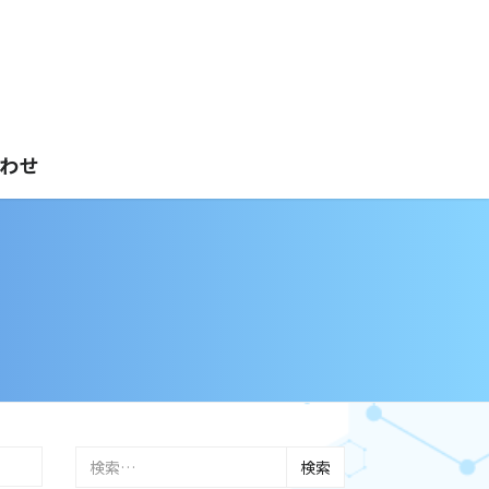
）
わせ
検
索: